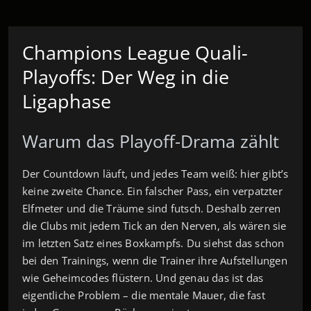
Champions League Quali-
Playoffs: Der Weg in die
Ligaphase
Warum das Playoff-Drama zählt
Der Countdown läuft, und jedes Team weiß: hier gibt’s
keine zweite Chance. Ein falscher Pass, ein verpatzter
Elfmeter und die Träume sind futsch. Deshalb zerren
die Clubs mit jedem Tick an den Nerven, als wären sie
im letzten Satz eines Boxkampfs. Du siehst das schon
bei den Trainings, wenn die Trainer ihre Aufstellungen
wie Geheimcodes flüstern. Und genau das ist das
eigentliche Problem – die mentale Mauer, die fast