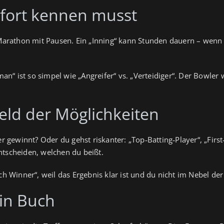
ofort kennen musst
 Marathon mit Pausen. Ein „Inning“ kann Stunden dauern – wenn d
n“ ist so simpel wie „Angreifer“ vs. „Verteidiger“. Der Bowler 
feld der Möglichkeiten
gewinnt? Oder du gehst riskanter: „Top‑Batting‑Player“, „First
ntscheiden, welchen du beißt.
ch Winner“, weil das Ergebnis klar ist und du nicht im Nebel der
ein Buch