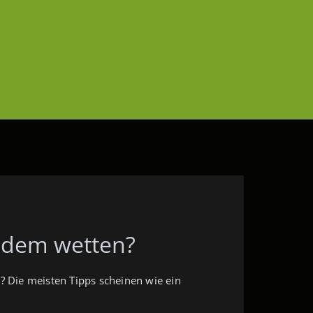
tzdem wetten?
? Die meisten Tipps scheinen wie ein