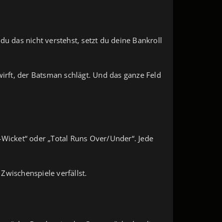
u das nicht verstehst, setzt du deine Bankroll
wirft, der Batsman schlägt. Und das ganze Feld
‑Wicket“ oder „Total Runs Over/Under“. Jede
 Zwischenspiele verfällst.