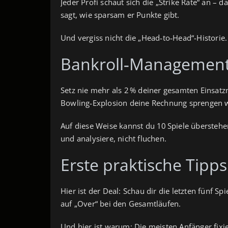
Jeder Profi schaut sich die „Strike Rate“ an – 
sagt, wie sparsam er Punkte gibt.
Und vergiss nicht die „Head‑to‑Head“-Historie
Bankroll‑Management 
Setz nie mehr als 2 % deiner gesamten Einsatzm
Bowling‑Explosion deine Rechnung sprengen wi
Auf diese Weise kannst du 10 Spiele überstehen
und analysiere, nicht fluchen.
Erste praktische Tipps
Hier ist der Deal: Schau dir die letzten fünf S
auf „Over“ bei den Gesamtläufen.
Und hier ist warum: Die meisten Anfänger fixie