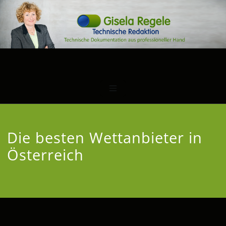
Die besten Wettanbieter in
Österreich