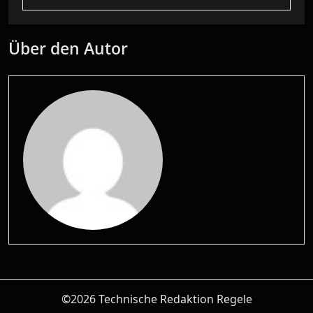
Über den Autor
©2026 Technische Redaktion Regele