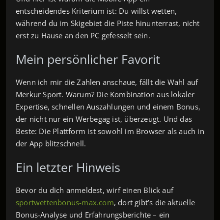
entscheidendes Kriterium ist: Du willst wetten,
während du im Skigebiet die Piste hinunterrast, nicht
erst zu Hause an den PC gefesselt sein.
Mein persönlicher Favorit
Wenn ich mir die Zahlen anschaue, fällt die Wahl auf
Merkur Sport. Warum? Die Kombination aus lokaler
Expertise, schnellen Auszahlungen und einem Bonus,
der nicht nur ein Werbegag ist, überzeugt. Und das
Beste: Die Plattform ist sowohl im Browser als auch in
der App blitzschnell.
Ein letzter Hinweis
Bevor du dich anmeldest, wirf einen Blick auf
sportwettenbonus-max.com
, dort gibt’s die aktuelle
Bonus‑Analyse und Erfahrungsberichte – ein