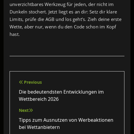
unverzichtbares Werkzeug für jeden, der nicht im
Dunkeln stochert. Jetzt liegt es an dir: Setz dir klare
Limits, prüfe die AGB und los geht’s. Zieh deine erste
Wette, aber nur, wenn du den Code schon im Kopf
hast.
Beitragsnavigation
Previous
Die bedeutendsten Entwicklungen im
Wettbereich 2026
Next
Tipps zum Ausnutzen von Werbeaktionen
bei Wettanbietern