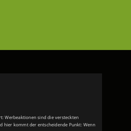
rt: Werbeaktionen sind die versteckten
. Und hier kommt der entscheidende Punkt: Wenn