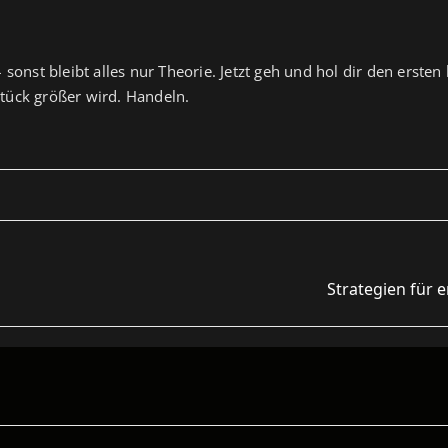
– sonst bleibt alles nur Theorie. Jetzt geh und hol dir den erste
Stück größer wird. Handeln.
Strategien für 