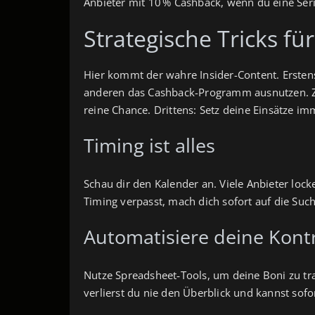
Anbieter mit 10 % Cashback, wenn du eine Serie
Strategische Tricks für
Hier kommt der wahre Insider-Content. Ersten
anderen das Cashback-Programm ausnutzen. Z
reine Chance. Drittens: Setz deine Einsätze i
Timing ist alles
Schau dir den Kalender an. Viele Anbieter loc
Timing verpasst, mach dich sofort auf die Su
Automatisiere deine Kontr
Nutze Spreadsheet‑Tools, um deine Boni zu t
verlierst du nie den Überblick und kannst sofo