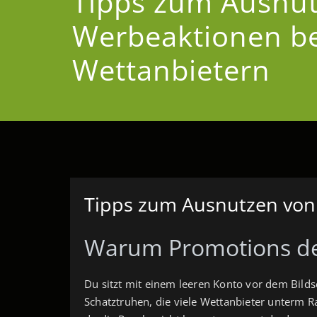
Tipps zum Ausnu
Werbeaktionen be
Wettanbietern
Tipps zum Ausnutzen von
Warum Promotions dei
Du sitzt mit einem leeren Konto vor dem Bilds
Schatztruhen, die viele Wettanbieter unterm R