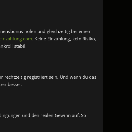
mensbonus holen und gleichzeitig bei einem
einzahlung.com
. Keine Einzahlung, kein Risiko,
kroll stabil.
 rechtzeitig registriert sein. Und wenn du das
cen besser.
edingungen und den realen Gewinn auf. So