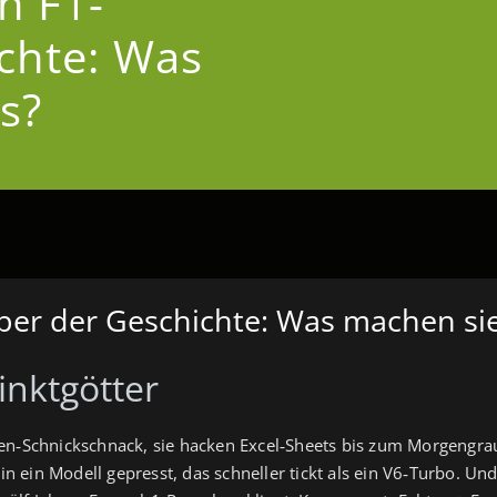
n F1-
chte: Was
s?
pper der Geschichte: Was machen si
inktgötter
en‑Schnickschnack, sie hacken Excel‑Sheets bis zum Morgengraue
d in ein Modell gepresst, das schneller tickt als ein V6‑Turbo. 