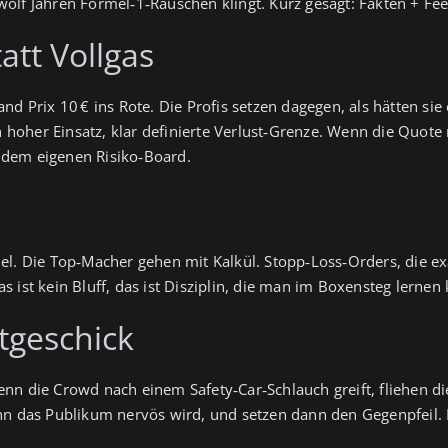
lf Jahren Formel‑1‑Rauschen klingt. Kurz gesagt: Fakten + Feel
tt Vollgas
nd Prix 10 € ins Rote. Die Profis setzen dagegen, als hätten sie
in hoher Einsatz, klar definierte Verlust‑Grenze. Wenn die Quote
 dem eigenen Risiko‑Board.
el. Die Top‑Macher gehen mit Kalkül. Stopp‑Loss‑Orders, die exa
Das ist kein Bluff, das ist Disziplin, die man im Boxensteg lernen
tgeschick
n die Crowd nach einem Safety‑Car‑Schlauch greift, fliehen die
nn das Publikum nervös wird, und setzen dann den Gegenpfeil. Ps