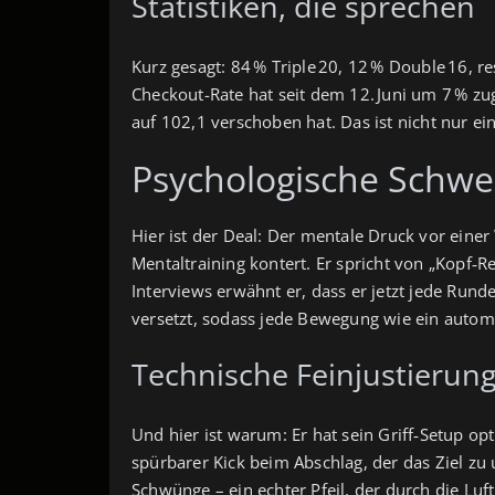
Statistiken, die sprechen
Kurz gesagt: 84 % Triple 20, 12 % Double 16, r
Checkout-Rate hat seit dem 12. Juni um 7 % zu
auf 102,1 verschoben hat. Das ist nicht nur ei
Psychologische Schwe
Hier ist der Deal: Der mentale Druck vor eine
Mentaltraining kontert. Er spricht von „Kopf‑R
Interviews erwähnt er, dass er jetzt jede Runde
versetzt, sodass jede Bewegung wie ein automa
Technische Feinjustierun
Und hier ist warum: Er hat sein Griff‑Setup op
spürbarer Kick beim Abschlag, der das Ziel zu 
Schwünge – ein echter Pfeil, der durch die Luf