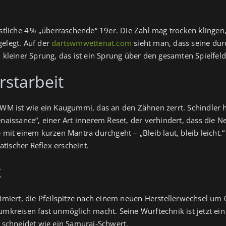
estliche 4 % „überraschende“ 19er. Die Zahl mag trocken klingen,
gelegt. Auf der
dartswmwettenat.com
sieht man, dass seine dur
n kleiner Sprung, das ist ein Sprung über den gesamten Spielfeld
rstarbeit
r WM ist wie ein Kaugummi, das an den Zähnen zerrt. Schindler 
enaissance“, einer Art innerem Reset, der verhindert, dass die
 mit einem kurzen Mantra durchgeht – „Bleib laut, bleib leicht.“
tischer Reflex erscheint.
g
timiert, die Pfeilspitze nach einem neuen Herstellerwechsel um 
umkreisen fast unmöglich macht. Seine Wurftechnik ist jetzt ein
t schneidet wie ein Samurai‑Schwert.