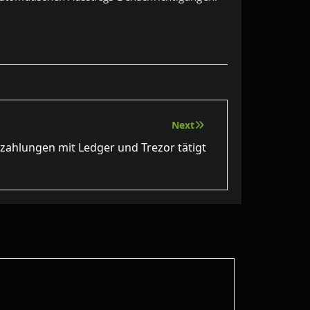
Next
zahlungen mit Ledger und Trezor tätigt