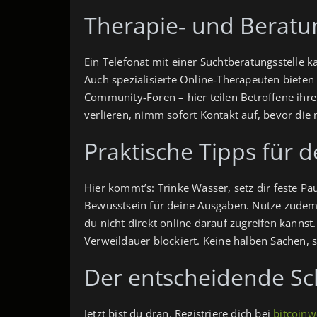
Therapie‑ und Berat
Ein Telefonat mit einer Suchtberatungsstelle 
Auch spezialisierte Online‑Therapeuten bieten 
Community‑Foren – hier teilen Betroffene ihre
verlieren, nimm sofort Kontakt auf, bevor die
Praktische Tipps für d
Hier kommt’s: Trinke Wasser, setz dir feste Pa
Bewusstsein für deine Ausgaben. Nutze zudem d
du nicht direkt online darauf zugreifen kannst.
Verweildauer blockiert. Keine halben Sachen, 
Der entscheidende Sch
Jetzt bist du dran. Registriere dich bei
bitcoinw