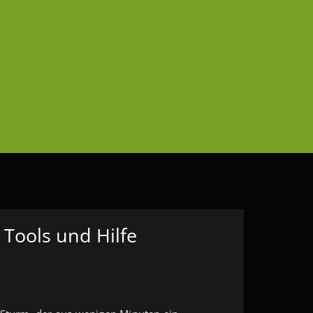
Tools und Hilfe