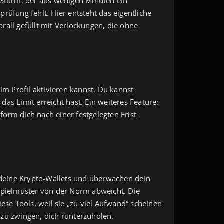
n Sturm, der aus wenigen Minuten ein
prüfung fehlt. Hier entsteht das eigentliche
prall gefüllt mit Verlockungen, die ohne
im Profil aktivieren kannst. Du kannst
as Limit erreicht hast. Ein weiteres Feature:
tform dich nach einer festgelegten Frist
n deine Krypto‑Wallets und überwachen dein
 Spielmuster von der Norm abweicht. Die
diese Tools, weil sie „zu viel Aufwand“ scheinen
azu zwingen, dich runterzuholen.