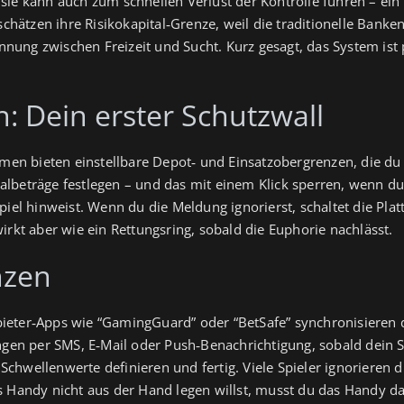
sie kann auch zum schnellen Verlust der Kontrolle führen – ei
schätzen ihre Risikokapital‑Grenze, weil die traditionelle Banken
ennung zwischen Freizeit und Sucht. Kurz gesagt, das System ist 
 Dein erster Schutzwall
rmen bieten einstellbare Depot‑ und Einsatzobergrenzen, die du 
lbeträge festlegen – und das mit einem Klick sperren, wenn du d
piel hinweist. Wenn du die Meldung ignorierst, schaltet die Plat
irkt aber wie ein Rettungsring, sobald die Euphorie nachlässt.
nzen
tanbieter‑Apps wie “GamingGuard” oder “BetSafe” synchronisiere
ungen per SMS, E‑Mail oder Push‑Benachrichtigung, sobald dein
, Schwellenwerte definieren und fertig. Viele Spieler ignorieren 
s Handy nicht aus der Hand legen willst, musst du das Handy d