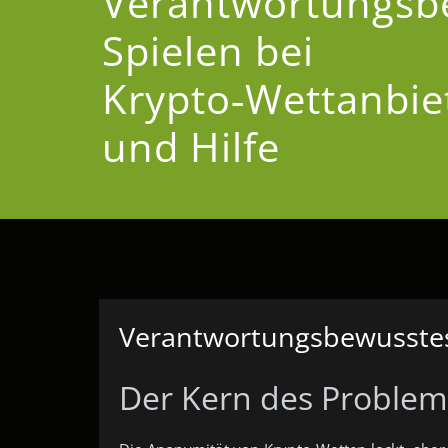
Verantwortungsb
Spielen bei
Krypto‑Wettanbie
und Hilfe
Verantwortungsbewusstes 
Der Kern des Problem