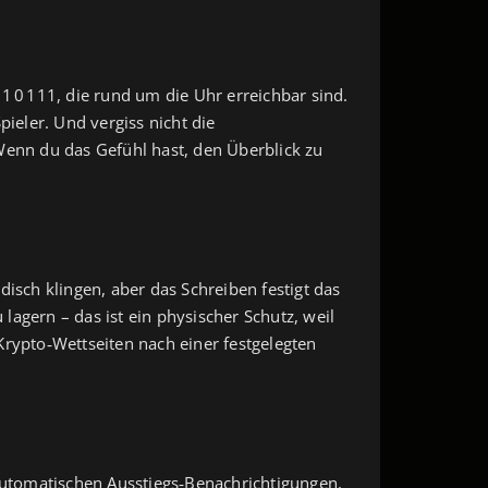
1 0 111, die rund um die Uhr erreichbar sind.
ieler. Und vergiss nicht die
Wenn du das Gefühl hast, den Überblick zu
isch klingen, aber das Schreiben festigt das
agern – das ist ein physischer Schutz, weil
 Krypto‑Wettseiten nach einer festgelegten
e automatischen Ausstiegs‑Benachrichtigungen.