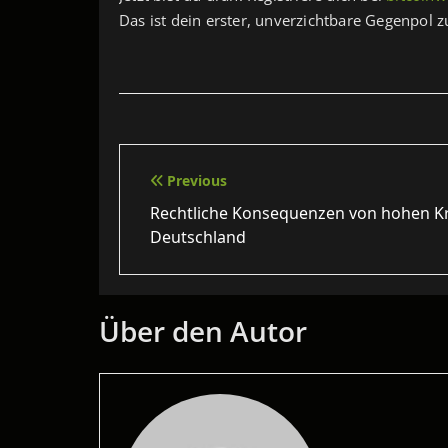
Das ist dein erster, unverzichtbare Gegenpol z
Beitragsnavigation
Previous
Rechtliche Konsequenzen von hohen K
Deutschland
Über den Autor