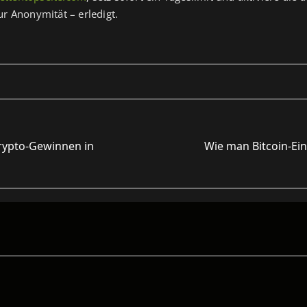
ur Anonymität – erledigt.
rypto‑Gewinnen in
Wie man Bitcoin‑Ein